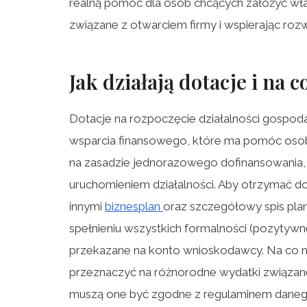
realną pomoc dla osób chcących założyć włas
związane z otwarciem firmy i wspierając roz
Jak działają dotacje
i
na c
Dotacje na rozpoczęcie działalności gospo
wsparcia finansowego, które ma pomóc osob
na zasadzie jednorazowego dofinansowania,
uruchomieniem działalności. Aby otrzymać do
innymi
biznesplan
oraz szczegółowy spis pla
spełnieniu wszystkich formalności (pozytywne
przekazane na konto wnioskodawcy. Na co 
przeznaczyć na różnorodne wydatki związane
muszą one być zgodne z regulaminem daneg