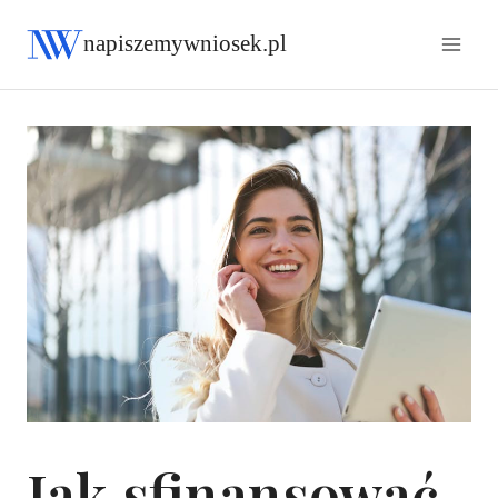
napiszemywniosek.pl
Jak sfinansować