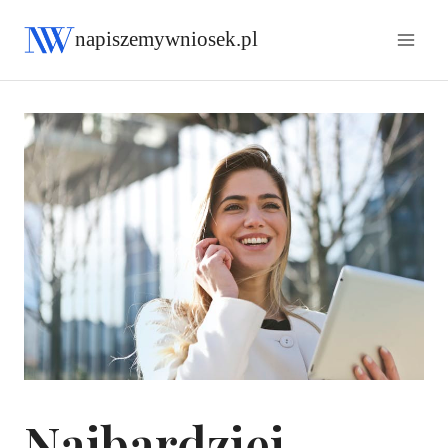
napiszemywniosek.pl
Najbardziej