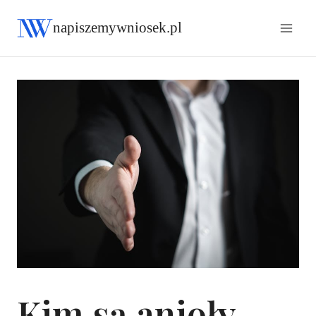
napiszemywniosek.pl
Kim są anioły