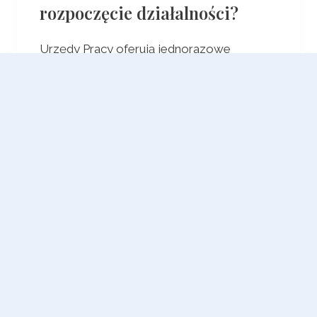
rozpoczęcie działalności?
Urzędy Pracy oferują jednorazowe
dofinansowanie działalności gospodarczej,
co jest świetnym sposobem na
sfinansowanie rozpoczęcia jednoosobowej
działalności gospodarczej. Środki na
własną…
ZOBACZ WIĘCEJ...
kontakt@napiszemywniosek.pl