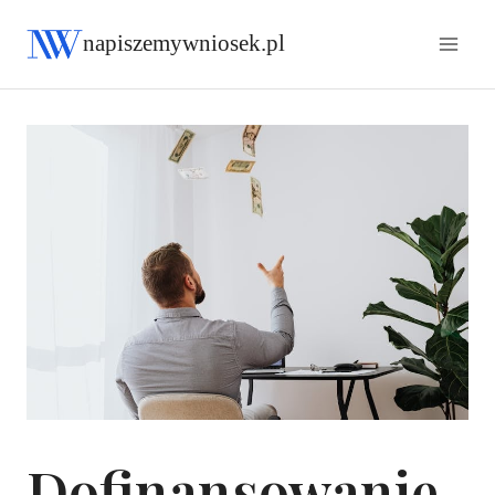
napiszemywniosek.pl
Dofinansowanie