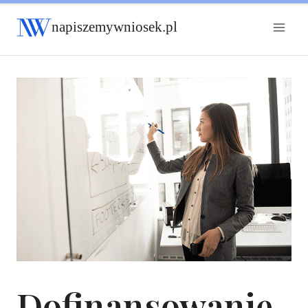
napiszemywniosek.pl
Dofinansowanie