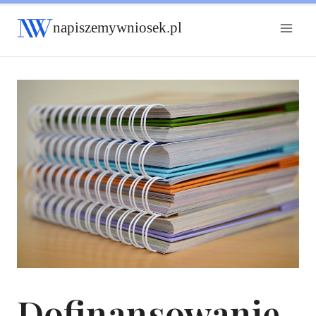
napiszemywniosek.pl
Dofinansowanie