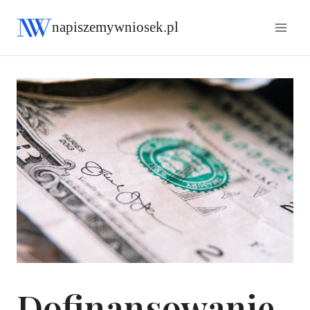
napiszemywniosek.pl
Dofinansowanie