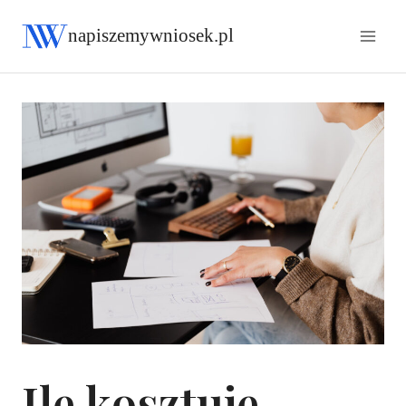
napiszemywniosek.pl
Ile kosztuje