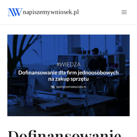
napiszemywniosek.pl
Dofinansowanie